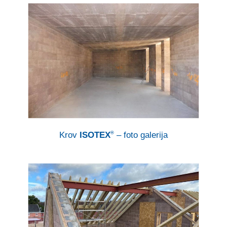
Krov
ISOTEX
– foto galerija
®