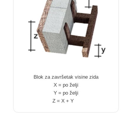
Blok za završetak visine zida
X = po želji
Y = po želji
Z = X + Y
.