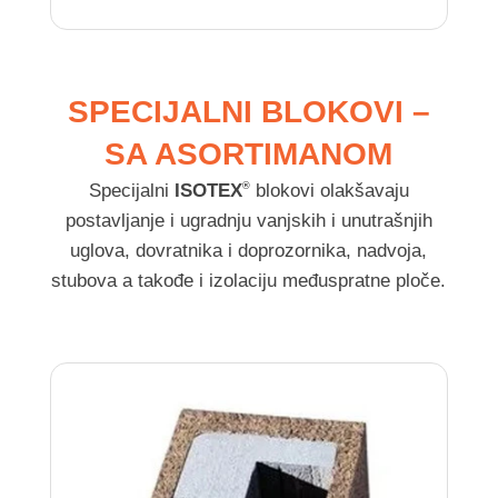
SPECIJALNI BLOKOVI –
SA ASORTIMANOM
Specijalni
ISOTEX
blokovi olakšavaju
®
postavljanje i ugradnju vanjskih i unutrašnjih
uglova, dovratnika i doprozornika, nadvoja,
stubova a takođe i izolaciju međuspratne ploče.