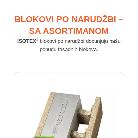
BLOKOVI PO NARUDŽBI –
SA ASORTIMANOM
ISOTEX
blokovi po narudžbi dopunjuju našu
®
ponudu fasadnih blokova.