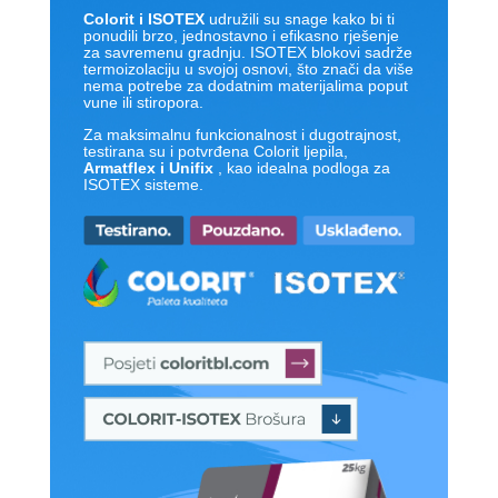
Colorit i ISOTEX
udružili su snage kako bi ti
ponudili brzo, jednostavno i efikasno rješenje
za savremenu gradnju. ISOTEX blokovi sadrže
termoizolaciju u svojoj osnovi, što znači da više
nema potrebe za dodatnim materijalima poput
vune ili stiropora.
Za maksimalnu funkcionalnost i dugotrajnost,
testirana su i potvrđena Colorit ljepila,
Armatflex i Unifix
, kao idealna podloga za
ISOTEX sisteme.