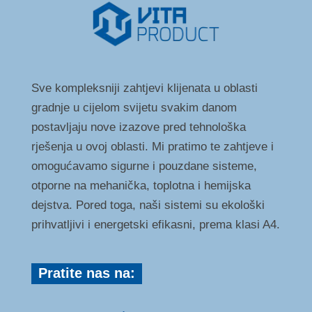
Sve kompleksniji zahtjevi klijenata u oblasti
gradnje u cijelom svijetu svakim danom
postavljaju nove izazove pred tehnološka
rješenja u ovoj oblasti. Mi pratimo te zahtjeve i
omogućavamo sigurne i pouzdane sisteme,
otporne na mehanička, toplotna i hemijska
dejstva. Pored toga, naši sistemi su ekološki
prihvatljivi i energetski efikasni, prema klasi A4.
Pratite nas na: