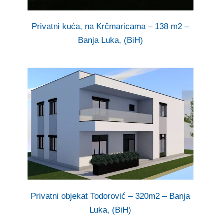
Privatni kuća, na Krčmaricama – 138 m2 –
Banja Luka, (BiH)
Privatni objekat Todorović – 320m2 – Banja
Luka, (BiH)