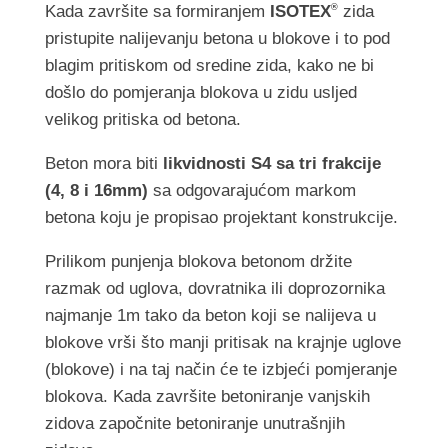
Kada završite sa formiranjem
ISOTEX
zida
®
pristupite nalijevanju betona u blokove i to pod
blagim pritiskom od sredine zida, kako ne bi
došlo do pomjeranja blokova u zidu usljed
velikog pritiska od betona.
Beton mora biti
likvidnosti S4 sa tri frakcije
(4, 8 i 16mm)
sa odgovarajućom markom
betona koju je propisao projektant konstrukcije.
Prilikom punjenja blokova betonom držite
razmak od uglova, dovratnika ili doprozornika
najmanje 1m tako da beton koji se nalijeva u
blokove vrši što manji pritisak na krajnje uglove
(blokove) i na taj način će te izbjeći pomjeranje
blokova. Kada završite betoniranje vanjskih
zidova započnite betoniranje unutrašnjih