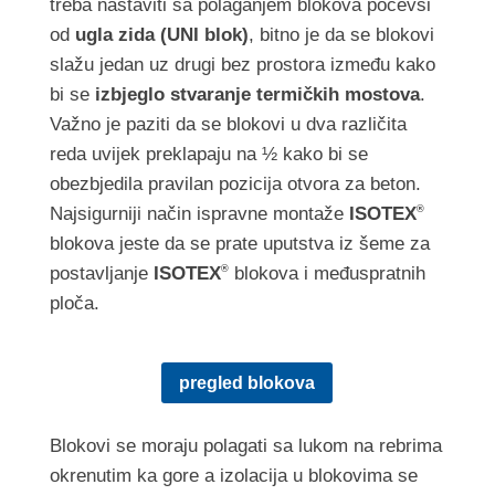
treba nastaviti sa polaganjem blokova počevši
od
ugla zida (UNI blok)
, bitno je da se blokovi
slažu jedan uz drugi bez prostora između kako
bi se
izbjeglo stvaranje termičkih mostova
.
Važno je paziti da se blokovi u dva različita
reda uvijek preklapaju na ½ kako bi se
obezbjedila pravilan pozicija otvora za beton.
Najsigurniji način ispravne montaže
ISOTEX
®
blokova jeste da se prate uputstva iz šeme za
postavljanje
ISOTEX
blokova i međuspratnih
®
ploča.
pregled blokova
Blokovi se moraju polagati sa lukom na rebrima
okrenutim ka gore a izolacija u blokovima se