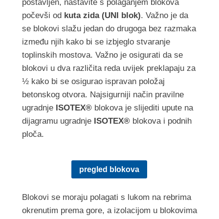
postavljen, nastavite s polaganjem blokova
počevši od
kuta zida (UNI blok)
. Važno je da
se blokovi slažu jedan do drugoga bez razmaka
između njih kako bi se izbjeglo stvaranje
toplinskih mostova. Važno je osigurati da se
blokovi u dva različita reda uvijek preklapaju za
½ kako bi se osigurao ispravan položaj
betonskog otvora. Najsigurniji način pravilne
ugradnje
ISOTEX®
blokova je slijediti upute na
dijagramu ugradnje
ISOTEX®
blokova i podnih
ploča.
pregled blokova
Blokovi se moraju polagati s lukom na rebrima
okrenutim prema gore, a izolacijom u blokovima