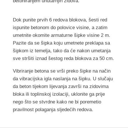
betoniranjem unutarnjih zidova.
Dok punite prvih 6 redova blokova, šesti red
ispunite betonom do polovice visine, a zatim
umetnite okomite armaturne šipke visine 2 m.
Pazite da se šipka koju umetnete preklapa sa
šipkom iz temelja, tako da će nakon umetanja
sve stršiti iznad šestog reda blokova za 50 cm.
Vibriranje betona se vrši preko šipke na način
da vibracijska igla naslanja na šipku. U slučaju
da beton tijekom lijevanja završi na zidovima
bloka ili toplinskoj izolaciji, uklonite ga prije
nego što se stvrdne kako ne bi poremetio
pravilnost polaganja sljedećih redova.