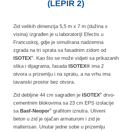
(LEPIR 2)
Zid velikih dimenzija 5,5 m x 7 m (dužina x
visina) izgrađen je u laboratorijI Efectis u
Francuskoj, gdje je simulirana nadzemna
zgrada na tri sprata sa fasadnim zidom od
ISOTEX
. Kao što se može vidjeti sa prikazanih
®
slika i dijagrama, fasada
ISOTEX®
ima 2
otvora u prizemlju i na spratu, a na vrhu ima
tavanski prostor bez otvora.
Zid debljine 44 cm sagrađen je
ISOTEX
drvo-
®
cementnim blokovima sa 23 cm EPS izolacije
sa
Basf-Neopor
grafitom iznutra. Uliveni
®
beton u zid je ojačan armaturom i zid je
malterisan. Unutar jedne sobe u prizemlju