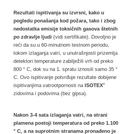
Rezultati ispitivanja su izvrsni, kako u
pogledu ponašanja kod požara, tako i zbog
nedostatka emisije toksičnih gasova štetnih
po zdravlje ljudi
(vidi sertifikate). Dovoljno je
reći da su u 60-minutnom testnom periodu,
tokom izlaganja vatri, u unutrašnjosti prizemlja
detektori temperature zabilježili vrh od preko
800 ° C, dok su na 1. spratu iznosili samo 35 °
C. Ovo ispitivanje potvrđuje rezultate dobijene
ispitivanjima vatrootpornosti na
ISOTEX
®
zidovima i podovima (bez gipsa).
Nakon 3-4 sata izlaganja vatri, na strani
plamena postoji temperatura od preko 1.100
° C, a na suprotnim stranama pronađeno je