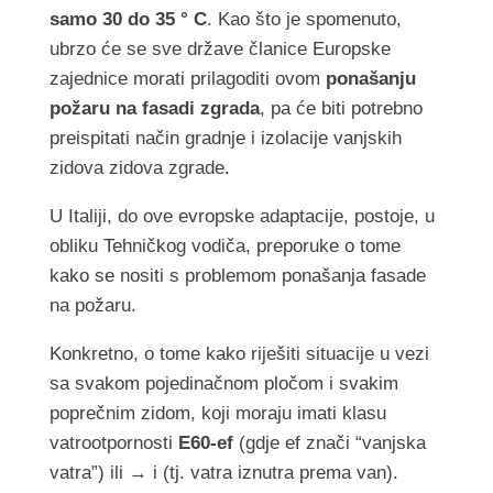
samo 30 do 35 ° C
. Kao što je spomenuto,
ubrzo će se sve države članice Europske
zajednice morati prilagoditi ovom
ponašanju
požaru na fasadi zgrada
, pa će biti potrebno
preispitati način gradnje i izolacije vanjskih
zidova zidova zgrade.
U Italiji, do ove evropske adaptacije, postoje, u
obliku Tehničkog vodiča, preporuke o tome
kako se nositi s problemom ponašanja fasade
na požaru.
Konkretno, o tome kako riješiti situacije u vezi
sa svakom pojedinačnom pločom i svakim
poprečnim zidom, koji moraju imati klasu
vatrootpornosti
E60-ef
(gdje ef znači “vanjska
vatra”) ili → i (tj. vatra iznutra prema van).