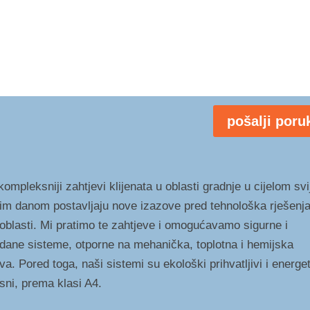
pošalji poru
ompleksniji zahtjevi klijenata u oblasti gradnje u cijelom svi
im danom postavljaju nove izazove pred tehnološka rješenja
 oblasti. Mi pratimo te zahtjeve i omogućavamo sigurne i
dane sisteme, otporne na mehanička, toplotna i hemijska
va. Pored toga, naši sistemi su ekološki prihvatljivi i energe
asni, prema klasi A4.