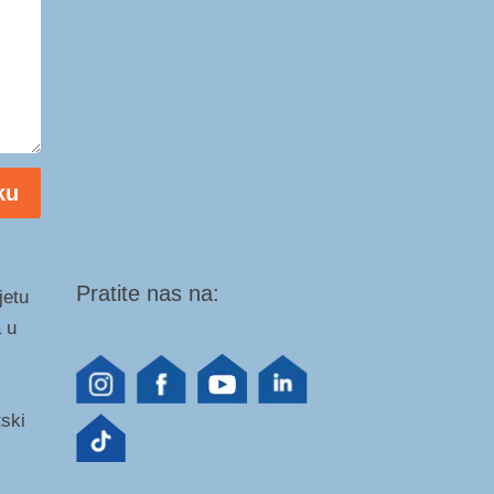
ku
Pratite nas na:
jetu
 u
tski