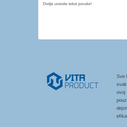
Sve k
svak
ovoj
pouz
dejst
efik