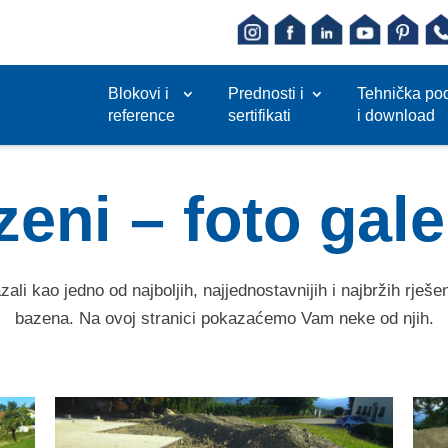
Blokovi i
Prednosti i
Tehnička po
reference
sertifikati
i download
eni – foto gale
ali kao jedno od najboljih, najjednostavnijih i najbržih rješen
bazena. Na ovoj stranici pokazaćemo Vam neke od njih.