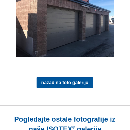
nazad na foto galeriju
Pogledajte ostale fotografije iz
naše
ISOTEX
galerije
®