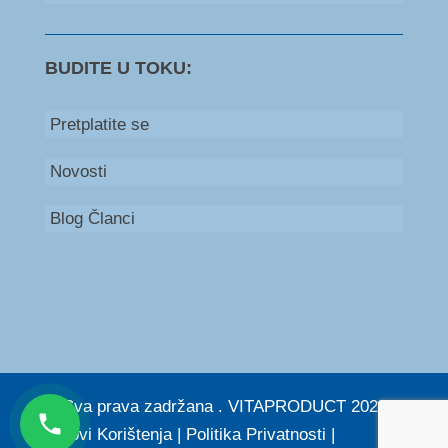
BUDITE U TOKU:
Pretplatite se
Novosti
Blog Članci
Bosna i Hercegovina
+387 66 235 111
Srbija
+381 60 579 53 00
© Sva prava zadržana . VITAPRODUCT 2026. |
Uslovi Korištenja
|
Politika Privatnosti
|