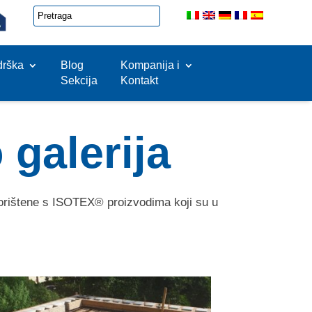
drška
Blog
Kompanija i
Sekcija
Kontakt
 galerija
orištene s ISOTEX® proizvodima koji su u