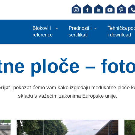
Blokovi i
Prednosti i
Tehnička po
reference
sertifikati
i download
e ploče – foto
rija
“, pokazat ćemo vam kako izgledaju međukatne ploče k
skladu s važećim zakonima Europske unije.