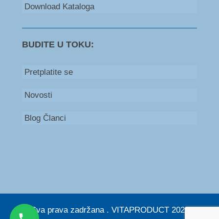
Download Kataloga
BUDITE U TOKU:
Pretplatite se
Novosti
Blog Članci
Bosna i Hercegovina
+387 66 235 111
Srbija
+381 60 579 53 00
© Sva prava zadržana . VITAPRODUCT 2026. |