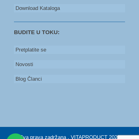
Download Kataloga
BUDITE U TOKU:
Pretplatite se
Novosti
Blog Članci
Bosna i Hercegovina
+387 66 235 111
Srbija
+381 60 579 53 00
© Sva prava zadržana . VITAPRODUCT 2026. |