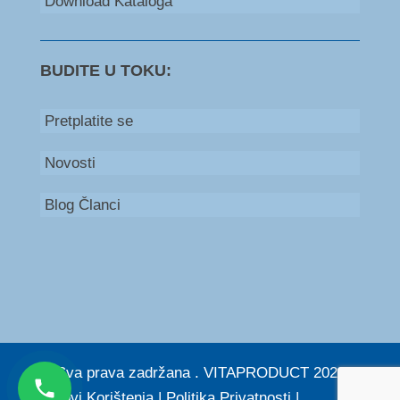
Download Kataloga
BUDITE U TOKU:
Pretplatite se
Novosti
Blog Članci
Bosna i Hercegovina
+387 66 235 111
Srbija
+381 60 579 53 00
© Sva prava zadržana . VITAPRODUCT 2026. |
Uslovi Korištenja
|
Politika Privatnosti
|