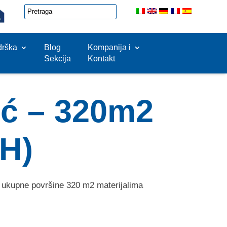
drška
Blog
Kompanija i
Sekcija
Kontakt
ić – 320m2
iH)
t ukupne površine 320 m2 materijalima