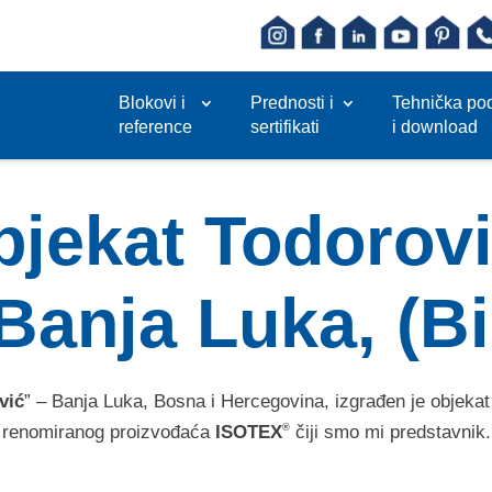
Blokovi i
Prednosti i
Tehnička po
reference
sertifikati
i download
objekat Todorov
Banja Luka, (B
vić
” – Banja Luka, Bosna i Hercegovina, izgrađen je objeka
renomiranog proizvođaća
ISOTEX
čiji smo mi predstavnik.
®