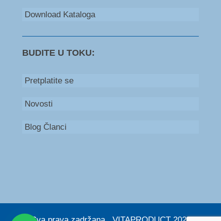
Download Kataloga
BUDITE U TOKU:
Pretplatite se
Novosti
Blog Članci
Bosna i Hercegovina
+387 66 235 111
Srbija
+381 60 579 53 00
© Sva prava zadržana . VITAPRODUCT 2026. |