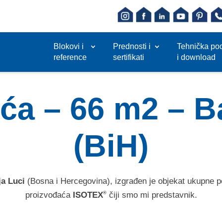
Blokovi i
Prednosti i
Tehnička po
reference
sertifikati
i download
ća – 66 m2 – B
(BiH)
ja Luci
(Bosna i Hercegovina), izgrađen je objekat ukupne 
proizvođaća
ISOTEX
čiji smo mi predstavnik.
®