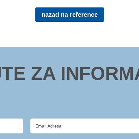
nazad na reference
JTE ZA INFORM