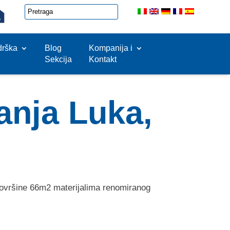
drška
Blog
Kompanija i
Sekcija
Kontakt
anja Luka,
površine 66m2 materijalima renomiranog