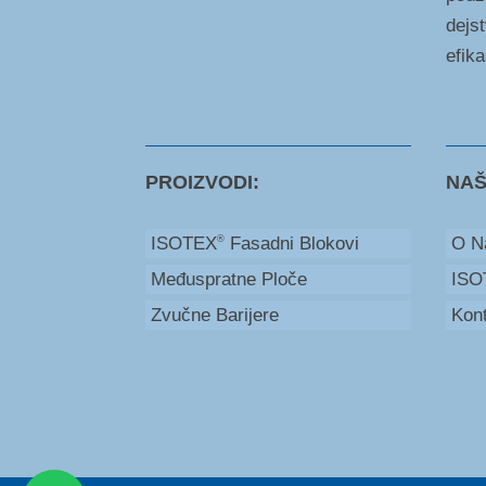
dejst
efik
PROIZVODI:
NAŠ
ISOTEX
Fasadni Blokovi
O N
®
Međuspratne Ploče
ISO
Bosna i Hercegovina
Zvučne Barijere
Kont
+387 66 235 111
Srbija
+381 60 579 53 00