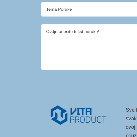
Sve k
svak
ovoj
pouz