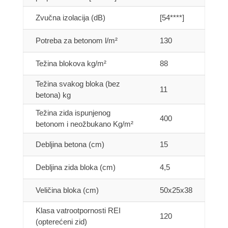
Zvučna izolacija (dB)
[54****]
Potreba za betonom l/m²
130
Težina blokova kg/m²
88
Težina svakog bloka (bez
11
betona) kg
Težina zida ispunjenog
400
betonom i neožbukano Kg/m²
Debljina betona (cm)
15
Debljina zida bloka (cm)
4,5
Veličina bloka (cm)
50x25x38
Klasa vatrootpornosti REI
120
(opterećeni zid)