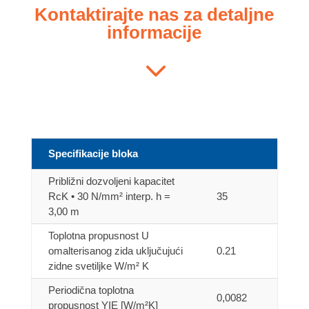
Kontaktirajte nas za detaljne
informacije
3
Specifikacije bloka
Približni dozvoljeni kapacitet
RcK • 30 N/mm² interp. h =
35
3,00 m
Toplotna propusnost U
omalterisanog zida uključujući
0.21
zidne svetiljke W/m² K
Periodična toplotna
0,0082
propusnost YIE [W/m²K]