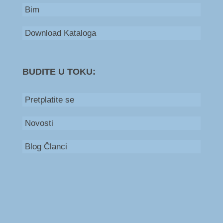
Bim
Download Kataloga
BUDITE U TOKU:
Pretplatite se
Novosti
Blog Članci
Bosna i Hercegovina
+387 66 235 111
Srbija
+381 60 579 53 00