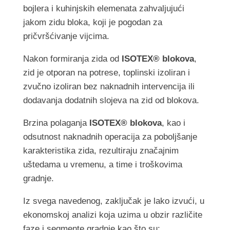
bojlera i kuhinjskih elemenata zahvaljujući
jakom zidu bloka, koji je pogodan za
pričvršćivanje vijcima.
Nakon formiranja zida od
ISOTEX® blokova
,
zid je otporan na potrese, toplinski izoliran i
zvučno izoliran bez naknadnih intervencija ili
dodavanja dodatnih slojeva na zid od blokova.
Brzina polaganja
ISOTEX® blokova
, kao i
odsutnost naknadnih operacija za poboljšanje
karakteristika zida, rezultiraju značajnim
uštedama u vremenu, a time i troškovima
gradnje.
Iz svega navedenog, zaključak je lako izvući, u
ekonomskoj analizi koja uzima u obzir različite
faze i segmente gradnje kao što su: