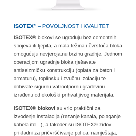
ISOTEX
– POVOLJNOST I KVALITET
®
ISOTEX®
blokovi se ugrađuju bez cementnih
spojeva ili ljepila, a mala težina i čvrstoća bloka
omogućuju nevjerojatnu brzinu gradnje. Jednom
operacijom ugradnje bloka rješavate
antiseizmičku konstrukciju (oplata za beton i
armaturu), toplinsku i zvučnu izolaciju te
dobivate sigurnu vatrootpornu građevinu
izrađenu od ekološki prihvatljivog materijala.
ISOTEX® blokovi
su vrlo praktični za
izvođenje instalacija (rezanje kanala, polaganje
kabela itd…), a također su ISOTEX® zidovi
prikladni za pričvršćivanje polica, namještaja,