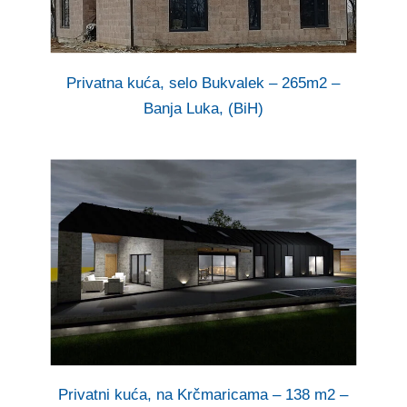
Privatna kuća, selo Bukvalek – 265m2 –
Banja Luka, (BiH)
Privatni kuća, na Krčmaricama – 138 m2 –