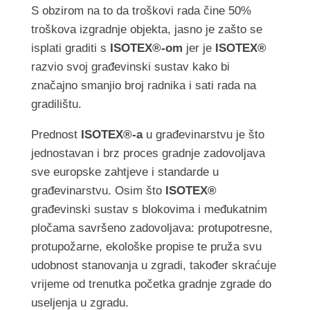
S obzirom na to da troškovi rada čine 50%
troškova izgradnje objekta, jasno je zašto se
isplati graditi s
ISOTEX®-om
jer je
ISOTEX®
razvio svoj građevinski sustav kako bi
značajno smanjio broj radnika i sati rada na
gradilištu.
Prednost
ISOTEX®-a
u građevinarstvu je što
jednostavan i brz proces gradnje zadovoljava
sve europske zahtjeve i standarde u
građevinarstvu. Osim što
ISOTEX®
građevinski sustav s blokovima i međukatnim
pločama savršeno zadovoljava: protupotresne,
protupožarne, ekološke propise te pruža svu
udobnost stanovanja u zgradi, također skraćuje
vrijeme od trenutka početka gradnje zgrade do
useljenja u zgradu.