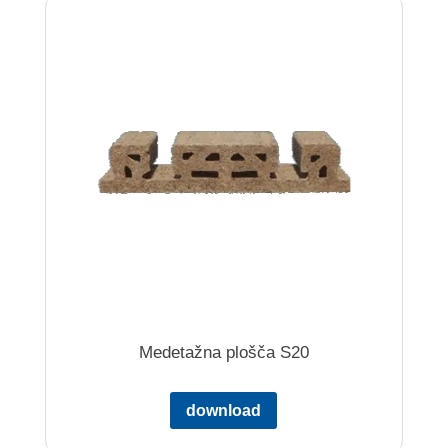
Medetažna plošča S20
download