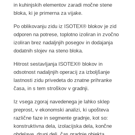
in kuhinjskih elementov zaradi močne stene
bloka, ki je primerna za vijake.
Po oblikovanju zidu iz ISOTEX® blokov je zid
odporen na potrese, toplotno izoliran in zvočno
izoliran brez nadaljnjih posegov in dodajanja
dodatnih slojev na steno bloka.
Hitrost sestavljanja ISOTEX® blokov in
odsotnost nadaljnjih operacij za izboljšanje
lastnosti zidu privedeta do znatne prihranke
časa, in s tem stroškov v gradnji.
Iz vsega zgoraj navedenega je lahko sklep
preprost, v ekonomski analizi, ki upošteva
različne faze in segmente gradnje, kot so:
konstruktivna dela, izolacijska dela, končne
obdelave, drugi deli, čas gradnje objekta,