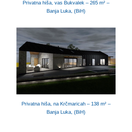
Privatna hiša, vas Bukvalek – 265 m² –
Banja Luka, (BiH)
Privatna hiša, na Krčmaricah – 138 m² –
Banja Luka, (BiH)