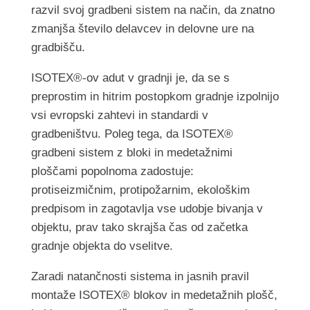
razvil svoj gradbeni sistem na način, da znatno
zmanjša število delavcev in delovne ure na
gradbišču.
ISOTEX®-ov adut v gradnji je, da se s
preprostim in hitrim postopkom gradnje izpolnijo
vsi evropski zahtevi in standardi v
gradbeništvu. Poleg tega, da ISOTEX®
gradbeni sistem z bloki in medetažnimi
ploščami popolnoma zadostuje:
protiseizmičnim, protipožarnim, ekološkim
predpisom in zagotavlja vse udobje bivanja v
objektu, prav tako skrajša čas od začetka
gradnje objekta do vselitve.
Zaradi natančnosti sistema in jasnih pravil
montaže ISOTEX® blokov in medetažnih plošč,