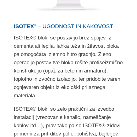
ISOTEX
– UGODNOST IN KAKOVOST
®
ISOTEX® bloki se postavijo brez spojev iz
cementa ali lepila, lahka teža in žilavost bloka
pa omogočata izjemno hitro gradnjo. Z eno
operacijo postavitve bloka rešite protiseizmično
konstrukcijo (opaž za beton in armaturu),
toplotno in zvočno izolacijo, ter pridobite varen
ognjevaren objekt iz ekološki prijaznega
materiala.
ISOTEX® bloki so zelo praktični za izvedbo
instalacij (vrezovanje kanalic, nameščanje
kablov itd…), prav tako pa so ISOTEX® zidovi
primerni za pritrditev polic, pohištva, bojlerjev