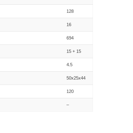
128
16
694
15 + 15
4.5
50x25x44
120
–