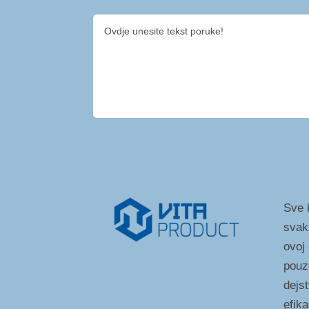
Sve k
svak
ovoj
pouz
dejst
efik