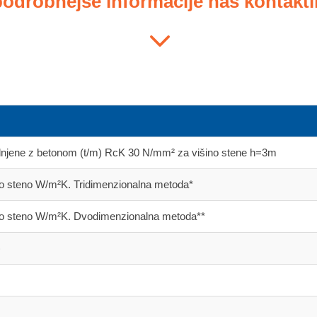
podrobnejše informacije nas kontaktir
3
olnjene z betonom (t/m) RcK 30 N/mm² za višino stene h=3m
no steno W/m²K. Tridimenzionalna metoda*
ano steno W/m²K. Dvodimenzionalna metoda**
)