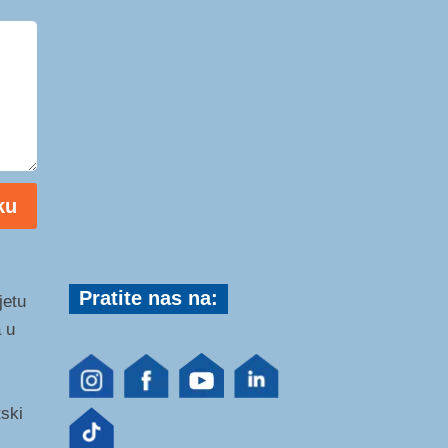
ku
Pratite nas na:
jetu
 u
tski