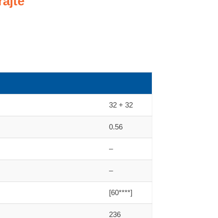
ajte
32 + 32
0.56
–
–
[60****]
236