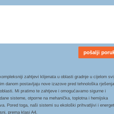
pošalji poru
ompleksniji zahtjevi klijenata u oblasti gradnje u cijelom svi
im danom postavljaju nove izazove pred tehnološka rješenja
 oblasti. Mi pratimo te zahtjeve i omogućavamo sigurne i
dane sisteme, otporne na mehanička, toplotna i hemijska
va. Pored toga, naši sistemi su ekološki prihvatljivi i energe
asni, prema klasi A4.