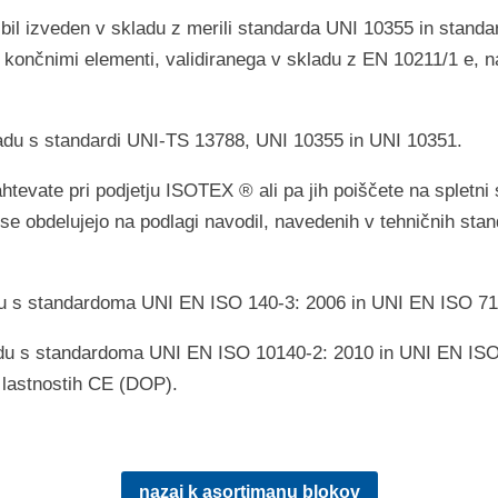
e bil izveden v skladu z merili standarda UNI 10355 in sta
končnimi elementi, validiranega v skladu z EN 10211/1 e, na
ladu s standardi UNI-TS 13788, UNI 10355 in UNI 10351.
htevate pri podjetju ISOTEX ® ali pa jih poiščete na spletni
se obdelujejo na podlagi navodil, navedenih v tehničnih sta
kladu s standardoma UNI EN ISO 140-3: 2006 in UNI EN ISO 71
skladu s standardoma UNI EN ISO 10140-2: 2010 in UNI EN IS
 lastnostih CE (DOP).
nazaj k asortimanu blokov