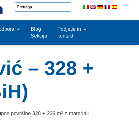
odpora
Blog
Podjetje in
Sekcija
kontakt
vić – 328 +
iH)
upne površine 328 + 228 m² z materiali