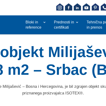
Bloki in
Prednosti in
Tehnična p
reference
certifikati
in prenos
objekt Milijaše
8 m2 – Srbac (B
 Milijašević – Bosna i Hercegovina, je bil zgrajen objekt sk
priznanega proizvajalca ISOTEX®.