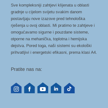
Sve kompleksniji zahtjevi klijenata u oblasti
gradnje u cijelom svijetu svakim danom
postavljaju nove izazove pred tehnološka
rješenja u ovoj oblasti. Mi pratimo te zahtjeve i
omogućavamo sigurne i pouzdane sisteme,
otporne na mehanička, toplotna i hemijska
dejstva. Pored toga, naši sistemi su ekološki
prihvatljivi i energetski efikasni, prema klasi A4.
Pratite nas na: