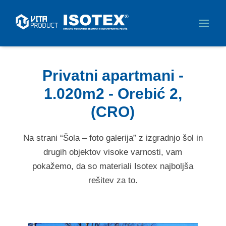
Privatni apartmani -
1.020m2 - Orebić 2,
(CRO)
Na strani “Šola – foto galerija” z izgradnjo šol in
drugih objektov visoke varnosti, vam
pokažemo, da so materiali Isotex najboljša
rešitev za to.