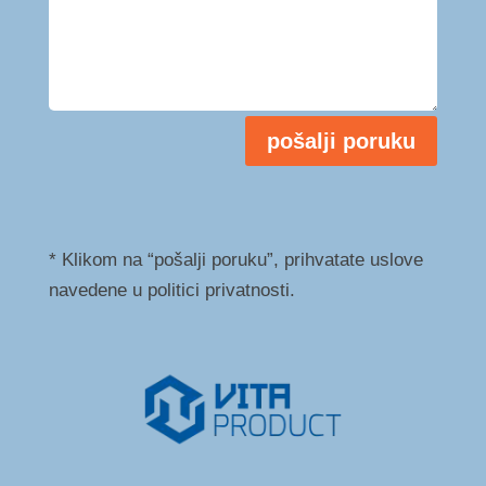
pošalji poruku
* Klikom na “pošalji poruku”, prihvatate uslove
navedene u politici privatnosti.