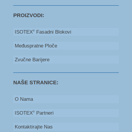
PROIZVODI:
ISOTEX
Fasadni Blokovi
®
Međuspratne Ploče
Zvučne Barijere
NAŠE STRANICE:
O Nama
ISOTEX
Partneri
®
Kontaktirajte Nas