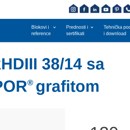
Blokovi i
Prednosti i
Tehnička po
reference
sertifikati
i download
HDIII 38/14 sa
POR
grafitom
®