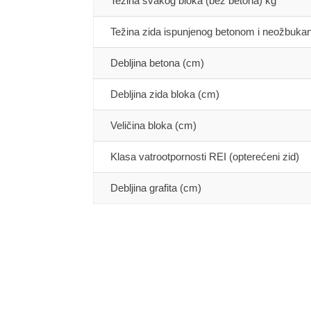
Težina svakog bloka (bez betona) kg
Težina zida ispunjenog betonom i neožbuka
Debljina betona (cm)
Debljina zida bloka (cm)
Veličina bloka (cm)
Klasa vatrootpornosti REI (opterećeni zid)
Debljina grafita (cm)