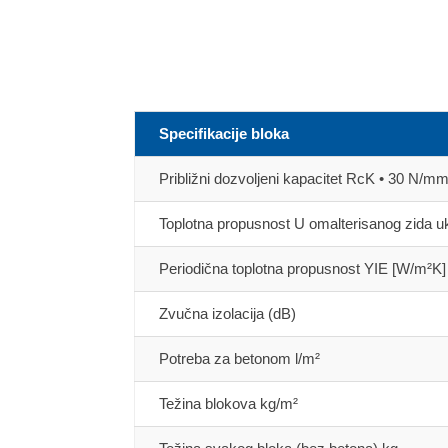
Specifikacije bloka
Približni dozvoljeni kapacitet RcK • 30 N/mm
Toplotna propusnost U omalterisanog zida uk
Periodična toplotna propusnost YIE [W/m²K]
Zvučna izolacija (dB)
Potreba za betonom l/m²
Težina blokova kg/m²