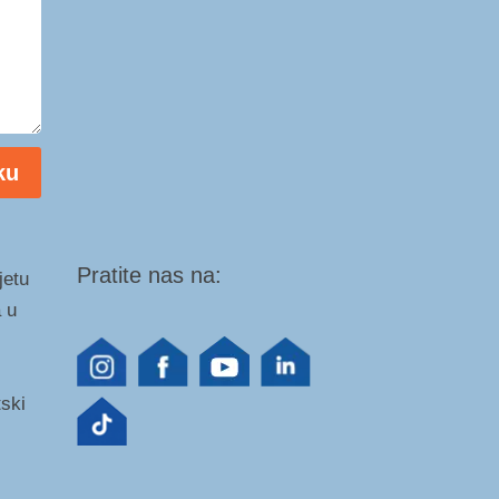
ku
Pratite nas na:
jetu
 u
tski