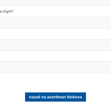
no Kg/m²
nazad na asortiman blokova