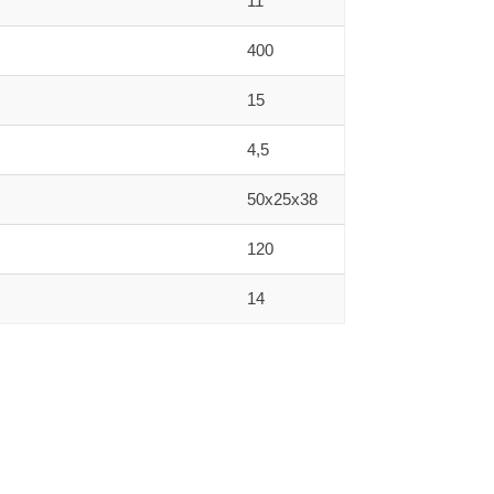
11
400
15
4,5
50x25x38
120
14