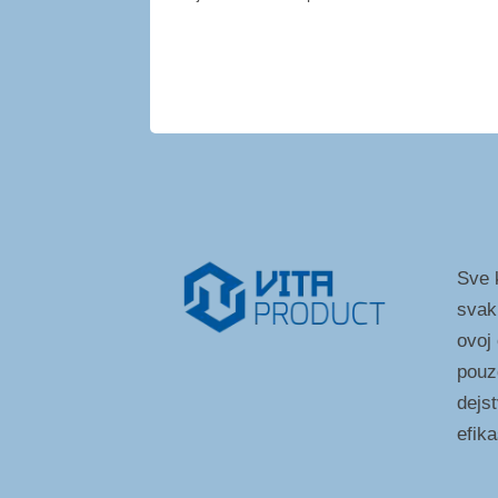
Sve k
svak
ovoj
pouz
dejst
efik