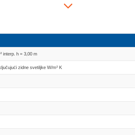
3
² interp. h = 3,00 m
ljučujući zidne svetiljke W/m² K