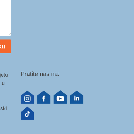
ku
Pratite nas na:
jetu
 u
tski