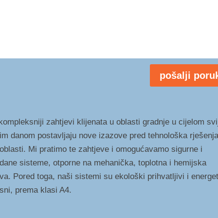
pošalji poru
ompleksniji zahtjevi klijenata u oblasti gradnje u cijelom svi
im danom postavljaju nove izazove pred tehnološka rješenja
 oblasti. Mi pratimo te zahtjeve i omogućavamo sigurne i
dane sisteme, otporne na mehanička, toplotna i hemijska
va. Pored toga, naši sistemi su ekološki prihvatljivi i energe
asni, prema klasi A4.