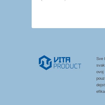
Sve k
svak
ovoj
pouz
dejst
efik