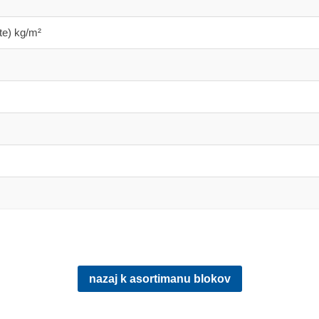
te) kg/m²
nazaj k asortimanu blokov