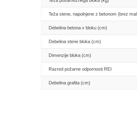
Teža posameznega bloka (kg)
Teža stene, napolnjene z betonom (brez mal
Debelina betona v bloku (cm)
Debelina stene bloka (cm)
Dimenzije bloka (cm)
Razred požarne odpornosti REI
Debelina grafita (cm)