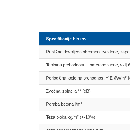
Specifikacije blokov
Približna dovoljena obremenitev stene, zap
Toplotna prehodnost U ometane stene, vklju
Periodična toplotna prehodnost YIE \[W/m²·
Zvočna izolacija ** (dB)
Poraba betona l/m²
Teža bloka kg/m² (+-10%)