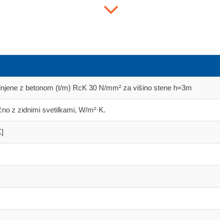
3
olnjene z betonom (t/m) RcK 30 N/mm² za višino stene h=3m
čno z zidnimi svetilkami, W/m²·K.
K]