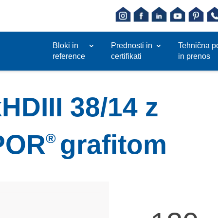
Bloki in
Prednosti in
Tehnična p
reference
certifikati
in prenos
HDIII 38/14 z
POR
grafitom
®