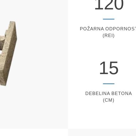
120
POŽARNA ODPORNOS
(REI)
15
DEBELINA
BETONA
(CM)