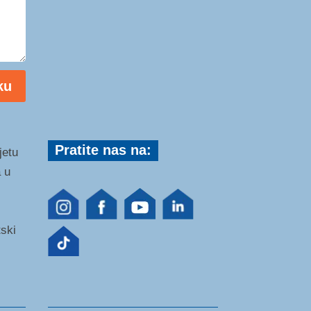
ku
Pratite nas na:
jetu
 u
tski