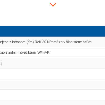
3
olnjene z betonom (t/m) RcK 30 N/mm² za višino stene h=3m
čno z zidnimi svetilkami, W/m²·K.
K]