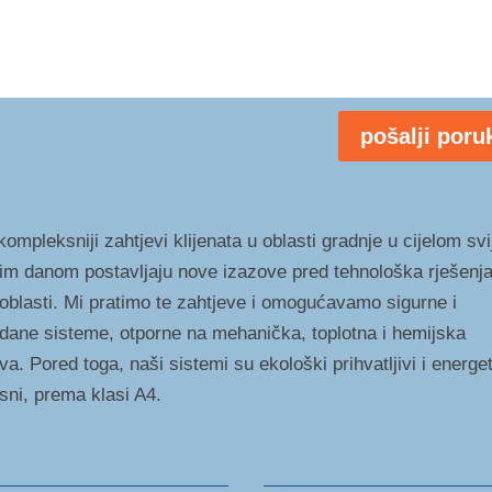
pošalji poru
ompleksniji zahtjevi klijenata u oblasti gradnje u cijelom svi
im danom postavljaju nove izazove pred tehnološka rješenja
 oblasti. Mi pratimo te zahtjeve i omogućavamo sigurne i
dane sisteme, otporne na mehanička, toplotna i hemijska
va. Pored toga, naši sistemi su ekološki prihvatljivi i energe
asni, prema klasi A4.