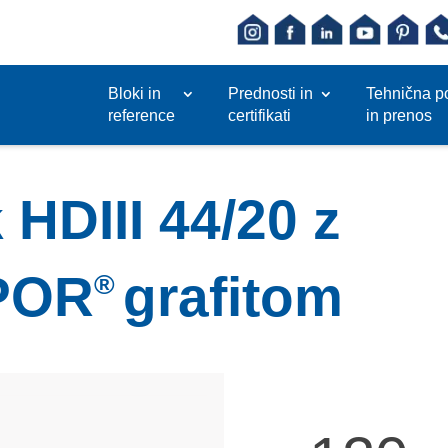
Bloki in
Prednosti in
Tehnična p
reference
certifikati
in prenos
 HDIII 44/20 z
POR
grafitom
®