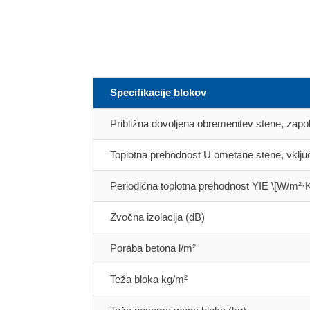
Specifikacije blokov
Približna dovoljena obremenitev stene, zap
Toplotna prehodnost U ometane stene, vklju
Periodična toplotna prehodnost YIE \[W/m²·
Zvočna izolacija (dB)
Poraba betona l/m²
Teža bloka kg/m²