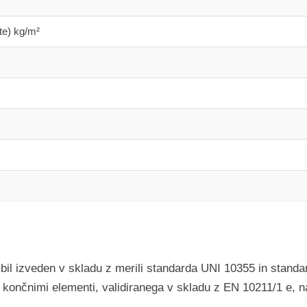
te) kg/m²
e bil izveden v skladu z merili standarda UNI 10355 in sta
končnimi elementi, validiranega v skladu z EN 10211/1 e, na