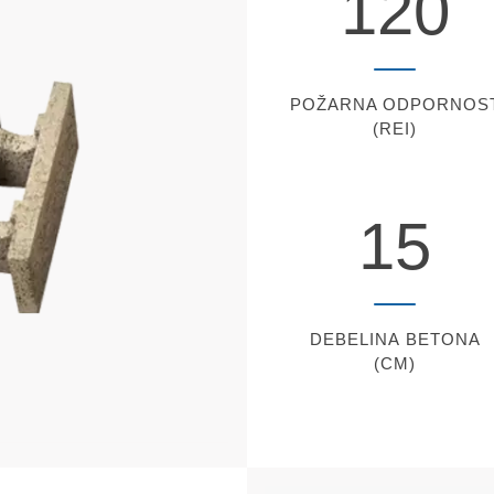
120
POŽARNA ODPORNOS
(REI)
15
DEBELINA
BETONA
(CM)