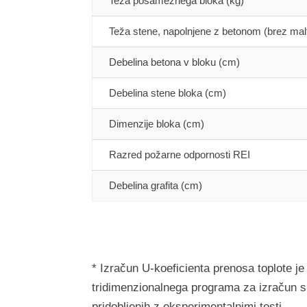
Teža posameznega bloka (kg)
Teža stene, napolnjene z betonom (brez mal
Debelina betona v bloku (cm)
Debelina stene bloka (cm)
Dimenzije bloka (cm)
Razred požarne odpornosti REI
Debelina grafita (cm)
* Izračun U-koeficienta prenosa toplote j
tridimenzionalnega programa za izračun s 
pridobljenih z eksperimentalnimi testi.