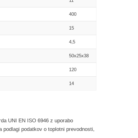
11
400
15
4,5
50x25x38
120
14
ndarda UNI EN ISO 6946 z uporabo
 podlagi podatkov o toplotni prevodnosti,