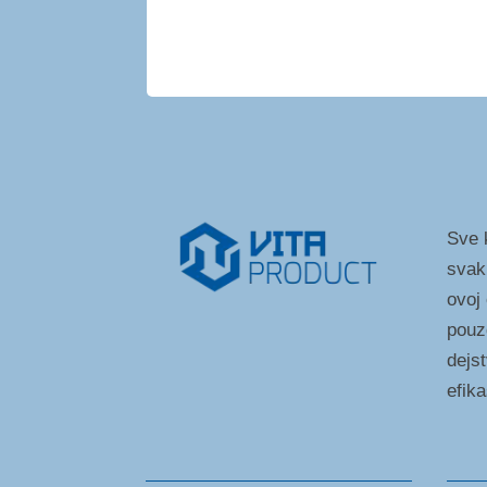
Sve k
svak
ovoj
pouz
dejst
efik